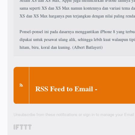
Selain XS dan XS Max, Apple juga meluncurkan iPhone lainnya ya
sama seperti XS dan XS Max namun kontennya dan variasi tema dan
XS dan XS Max harganya pun terjangkau dengan nilai paling renda
Ponsel-ponsel ini pada dasarnya menggantikan iPhone 8 yang terbu
dipakai untuk pesawat ulang alik, sehingga lebih kuat walaupun tip
hitam, biru, koral dan kuning. (Albert Batlayeri)
RSS Feed to Email -
Unsubscribe from these notifications
or sign in to manage your
Email